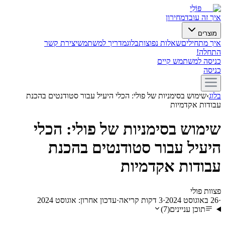
פּוֹלִי
איך זה עובד
מחירון
מוצרים
איך מתחילים
שאלות נפוצות
בלוג
מדריך למשתמש
יצירת קשר
התחלה!
כניסה למשתמש קיים
כניסה
בלוג
›
שימוש בסימניות של פולי: הכלי היעיל עבור סטודנטים בהכנת
עבודות אקדמיות
שימוש בסימניות של פולי: הכלי
היעיל עבור סטודנטים בהכנת
עבודות אקדמיות
פ
צוות פולי
·
26 באוגוסט 2024
·
3
דקות קריאה
·
עדכון אחרון:
אוגוסט 2024
תוכן עניינים
(
7
)