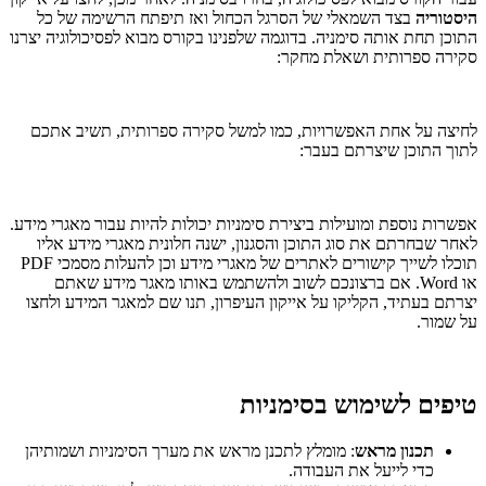
היסטוריה
בצד השמאלי של הסרגל הכחול ואז תיפתח הרשימה של כל
התוכן תחת אותה סימניה. בדוגמה שלפנינו בקורס מבוא לפסיכולוגיה יצרנו
סקירה ספרותית ושאלת מחקר:
לחיצה על אחת האפשרויות, כמו למשל סקירה ספרותית, תשיב אתכם
לתוך התוכן שיצרתם בעבר:
אפשרות נוספת ומועילות ביצירת סימניות יכולות להיות עבור מאגרי מידע.
לאחר שבחרתם את סוג התוכן והסגנון, ישנה חלונית מאגרי מידע אליו
תוכלו לשייך קישורים לאתרים של מאגרי מידע וכן להעלות מסמכי PDF
או Word. אם ברצונכם לשוב ולהשתמש באותו מאגר מידע שאתם
יצרתם בעתיד, הקליקו על אייקון העיפרון, תנו שם למאגר המידע ולחצו
על שמור.
טיפים לשימוש בסימניות
תכנון מראש
: מומלץ לתכנן מראש את מערך הסימניות ושמותיהן
כדי לייעל את העבודה.