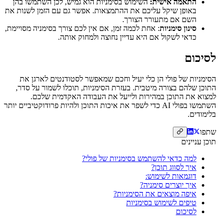
התאמה אישית:
השימוש בסימניות הוא גמיש, לכן השתמשו בהן
באופן שיקל עליכם את ההתמצאות. אפשר גם עם הזמן לשנות את
השם אם מתעורר הצורך.
סינון סימניות
: אחת לכמה זמן, אם אין לכם צורך בסימניה מסויימת,
כדאי לשקול אם היא עדיין נחוצה ולמחוק אותה.
לסיכום
הסימניות של פולי הן כלי יעיל וחכם שמאפשר לסטודנטים לארגן את
התוכן שלהם בצורה מיטבית. בעזרת הסימניות, תוכלו לשמור על סדר,
למצוא את התוכן במהירות ולייעל את העבודה האקדמית שלכם.
השתמשו בפולי AI כדי לשפר את איכות התוכן ולהיות פרודוקטיביים יותר
בלימודים.
שתפו
תוכן עניינים
למה כדאי להשתמש בסימניות של פולי?
איך לסווג תוכן?
דוגמאות לשימוש:
איך יוצרים סימניה?
איפה מוצאים את הסימניות?
טיפים לשימוש בסימניות
לסיכום