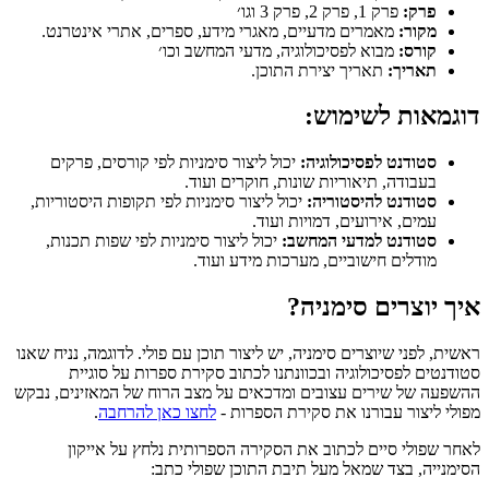
פרק:
פרק 1, פרק 2, פרק 3 וגו׳
מקור:
מאמרים מדעיים, מאגרי מידע, ספרים, אתרי אינטרנט.
קורס:
מבוא לפסיכולוגיה, מדעי המחשב וכו׳
תאריך:
תאריך יצירת התוכן.
דוגמאות לשימוש:
סטודנט לפסיכולוגיה:
יכול ליצור סימניות לפי קורסים, פרקים
בעבודה, תיאוריות שונות, חוקרים ועוד.
סטודנט להיסטוריה:
יכול ליצור סימניות לפי תקופות היסטוריות,
עמים, אירועים, דמויות ועוד.
סטודנט למדעי המחשב:
יכול ליצור סימניות לפי שפות תכנות,
מודלים חישוביים, מערכות מידע ועוד.
איך יוצרים סימניה?
ראשית, לפני שיוצרים סימניה, יש ליצור תוכן עם פולי. לדוגמה, נניח שאנו
סטודנטים לפסיכולוגיה ובכוונתנו לכתוב סקירת ספרות על סוגיית
ההשפעה של שירים עצובים ומדכאים על מצב הרוח של המאזינים, נבקש
מפולי ליצור עבורנו את סקירת הספרות -
לחצו כאן להרחבה
.
לאחר שפולי סיים לכתוב את הסקירה הספרותית נלחץ על אייקון
הסימנייה, בצד שמאל מעל תיבת התוכן שפולי כתב: