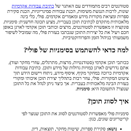
סטודנטים רבים מתמודדים עם האתגר של
כתיבת עבודות אקדמיות
שונות, לרבות הנגשת משימות, הכנת עבודות סמינריוניות, הכנת סקירת
ספרות ומציאת מקורות מידע ומאמרים אקדמים. פולי, כלי בינה
מלאכותית מתקדם לכתיבת תוכן בעברית, מציע תכונה חדשנית: סימניות.
פונקציה זו מאפשרת לסטודנטים, מרצים וכותבי תוכן אקדמי לארגן באופן
חכם ויעיל את כל יצירות התוכן שנכתבו בעזרת פולי, מה שמוביל לשיפור
משמעותי בניהול הזמן והפרודוקטיביות.
למה כדאי להשתמש בסימניות של פולי?
ככותבי תוכן אקדמי (סטודנטיות, מרצות, מתרגלים, עוזרי מחקר ועוד),
אתם נדרשים לארגן כמויות גדולות של מידע ותוכן. כתיבת עבודות
אקדמיות כרוכה במחקר מקיף, איסוף מידע, ניתוח ויישום הידע תוך
ציטוט המקורות. פולי, עוזר רבות בתהליך יצירת תוכן איכותי ומקורי
בעזרת הבינה מלאכותית בעברית. אך כיצד ניתן לנהל את כל התוכן
שנוצר? התשובה היא:
סימניות
.
איך לסווג תוכן?
סימניות פולי מאפשרות לסטודנטים לסווג את התוכן שנוצר לפי
קריטריונים שונים, כגון:
נושא:
סקירת ספרות, שיטות מחקר, תוצאות, דיון.