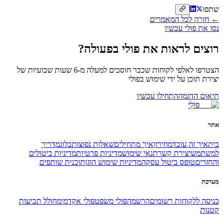
שתפו
← חזרה לכל המאמרים
נסו את פולי עכשיו
רוצים לראות את פולי בפעולה?
הצטרפו לאלפי לקוחות שכבר חוסכים למעלה מ-6 שעות שבועיות של
יצירת תוכן על ידי שימוש בפולי
תיאום הדגמה
התחילו עכשיו
פּוֹלִי
אתר
בית
איך זה עובד
מחירון
איך מתחילים
שאלות נפוצות
בלוג
מדריך
למשתמש
יצירת קשר
תנאי שימוש
מדיניות פרטיות
מדיניות ביטולים
והחזרים
טופס ביטול עסקה
מדיניות שימוש הוגן
תוכנית שותפים
מערכת
כניסה ללקוחות רשומים
הרשמה
פולי משפט
פולי אקדמי
מחולל תביעות
קטנות