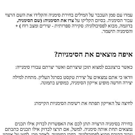
עמדו עם סמן העכבר על המילים בחירת סימניה והקלידו את השם הרצוי
עבור הסימניה. בסיום הקליקו על
צרו את הסימניה: (שם הסימניה,
בדוגמה, מבוא לפסיכולוגיה: סקירה ספרותית - שירים ומצב רוח
) +
והסימניה תישמר.
איפה מוצאים את הסימניות?
כאשר ברצונכם למצוא תוכן שיצרתם ואשר יצרתם עבורו סימנייה:
וודאו כי אתם נמצאים על יצירת טקסט בסרגל העליון. מתחת למילה
יצירה חדשה מופיע אייקון הסימניה, כמופיע בתמונה.
לחיצה על האייקון תפתח את רשימת הסימניות הקיימת:
בחירה בסימניה הרצויה תתן לכם את האפשרות לבדוק אילו תכנים
נמצאים תחת אותה סימניה. למשל, אם תרצו לבדוק אילו תכנים כתבתם
עבור הקורס מבוא לפסיכולוגיה, בחרו בסימניה. לאחר מכן, לחצו על אייקון