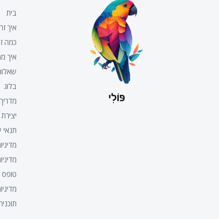
בית
איך זה
כמה זה
איך מת
שאלות
בלוג
פּוֹלִי
מדריך
יצירת 
תנאי ש
מדיניו
מדיניו
טופס 
מדיניו
תוכנית