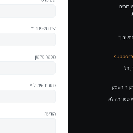
ירותים
שם משפחה *
חשבון"
support
מספר טלפון
4. במשלוח דואר רשום לכתובת: קרליבך 10, תל
כתובת אימייל *
פלטפורמה לא
הודעה