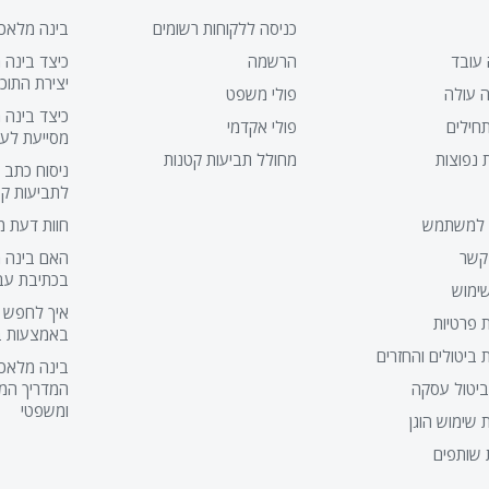
כניסה ללקוחות רשומים
בינה מלאכו
 עובד
הרשמה
כיצד בינה 
יצירת התוכ
 עולה
פולי משפט
כיצד בינה 
חילים
פולי אקדמי
מסייעת לעור
 נפוצות
מחולל תביעות קטנות
ניסוח כתב
לתביעות קט
 למשתמש
חוות דעת מ
קשר
האם בינה מ
בכתיבת עבו
ימוש
איך לחפש פ
ת פרטיות
באמצעות ב
ת ביטולים והחזרים
בינה מלאכו
ביטול עסקה
המדריך המל
ומשפטי
ת שימוש הוגן
 שותפים