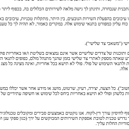
תכנית שנבחרה, ותינתן לך גישה מלאה לשירותים הכלולים בה, בכפוף ליתר 
ו עיכובים בהפעלת השירות הנובעים, בין היתר, מתקלות טכניות, עיכובים בא
כוח עליון כמפורט בתנאי שימוש אלה. במקרים כאמור, לא תהיה לך כל טענה,
שי ("משאבי צד שלישי").
ותוכנות של צדדים שלישיים אשר אינם נמצאים בשליטת ו/או באחריות פול
דע שאתה מספק לאתרי צד שלישי בזמן שהנך מתנהל מולם, כפופים לתנאי ה
 ולתנאי השימוש של פולי. פולי לא תישא בכל אחריות, ואינה מציגה כל מצג
אלה.
ב"). כל הצעה, יצירה, רעיון, שרטוט, מושג או מידע אחר אשר יכללו במש
יות כלשהן ופולי לא תישא באחריות ביחס לכל שימוש או חשיפה עתידיים של 
 לחיסיון עורך דין-לקוח. אנו נוקטים באמצעים סבירים ומקובלים טכנולוג
 נדרש טכנית לטובת אספקת השירותים המבוקשים על ידך (כגון ספקי ענן ו
דיות החלות עליך.