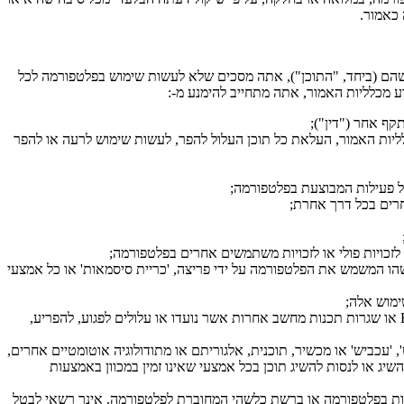
 כאמור.
כלשהם (ביחד, "התוכן"), אתה מסכים שלא לעשות שימוש בפלטפורמה לכל
ע מכלליות האמור, אתה מתחייב להימנע מ-:
קף אחר ("דין");
לליות האמור, העלאת כל תוכן העלול להפר, לעשות שימוש לרעה או להפר
כל פעילות המבוצעת בפלטפורמה;
חרים בכל דרך אחרת;
כויות פולי או לזכויות משתמשים אחרים בפלטפורמה;
ו המשמש את הפלטפורמה על ידי פריצה, 'כריית סיסמאות' או כל אמצעי
ימוש אלה;
לשדר או לשלוח כל שידור או חומרים אחרים המוצפנים או המכילים וירוסים, סוסים טרויאניים, תולעים, פצצות זמן, עכבישים, תוכניות Bot או שגרות תכנות מחשב אחרות אשר נועדו או עלולים לפגוע, להפריע,
 'עכביש' או מכשיר, תוכנית, אלגוריתם או מתודולוגיה אוטומטיים אחרים,
שיג או לנסות להשיג תוכן בכל אמצעי שאינו זמין במכוון באמצעות
ות בפלטפורמה או ברשת כלשהי המחוברת לפלטפורמה. אינך רשאי לבטל