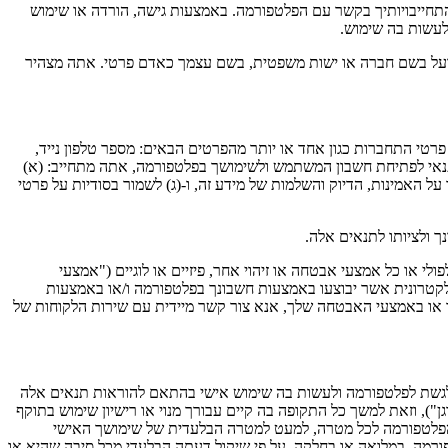
והתחייבויותיך בקשר עם הפלטפורמה. באמצעות גישה, הורדה או שימוש
לעשות בה שימוש.
פועל בשם חברה או ישות משפטית, בשם עצמך כאדם פרטי. אתה מצהיר
י התחברות כגון אחד או יותר מהפרטים הבאים: מספר טלפון נייד,
תנאי לפתיחת חשבון המשתמש ולשימושך בפלטפורמה, אתה מתחייב: (א)
 האמינות, הדיוק והשלמות של מידע זה, ו-(ג) לשמור בסודיות על פרטי
 ולציותו לתנאים אלה.
לי או כל אמצעי אבטחה או זיהוי אחר, פיזיים או לוגיים ("אמצעי
לקטרונית אשר יבוצעו באמצעות חשבונך בפלטפורמה ו/או באמצעות
 או באמצעי האבטחה שלך, אנא צור קשר מיידית עם שירות הלקוחות של
עת, לגשת לפלטפורמה ולעשות בה שימוש אישי בהתאם להוראות תנאים אלה
), וזאת למשך כל התקופה בה קיים עבורך מנוי או רישיון שימוש בתוקף
 הפלטפורמה לכל מטרה, למעט למטרה הבלעדית של שימושך האישי
רמה, במלואה או בחלקה, על פי שיקול דעתה הבלעדי מכל סיבה שהיא או