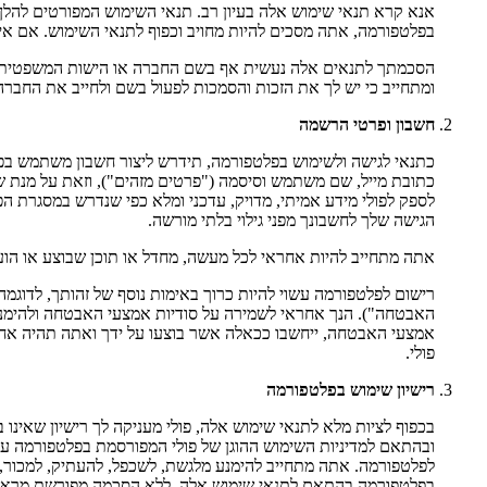
אנא קרא תנאי שימוש אלה בעיון רב. תנאי השימוש המפורטים להלן 
בפלטפורמה, אתה מסכים להיות מחויב וכפוף לתנאי השימוש. אם אי
הסכמתך לתנאים אלה נעשית אף בשם החברה או הישות המשפטית שעב
ומתחייב כי יש לך את הזכות והסמכות לפעול בשם ולחייב את החבר
חשבון ופרטי הרשמה
כתנאי לגישה ולשימוש בפלטפורמה, תידרש ליצור חשבון משתמש בפל
כתובת מייל, שם משתמש וסיסמה ("פרטים מזהים"), וזאת על מנת ש
לספק לפולי מידע אמיתי, מדויק, עדכני ומלא כפי שנדרש במסגרת הפ
הגישה שלך לחשבונך מפני גילוי בלתי מורשה.
אתה מתחייב להיות אחראי לכל מעשה, מחדל או תוכן שבוצע או הוע
רישום לפלטפורמה עשוי להיות כרוך באימות נוסף של זהותך, לדוגמה:
האבטחה"). הנך אחראי לשמירה על סודיות אמצעי האבטחה ולהימנע
אמצעי האבטחה, ייחשבו ככאלה אשר בוצעו על ידך ואתה תהיה אחר
פולי.
רישיון שימוש בפלטפורמה
בכפוף לציות מלא לתנאי שימוש אלה, פולי מעניקה לך רישיון שאינו
ובהתאם למדיניות השימוש ההוגן של פולי המפורסמת בפלטפורמה על ד
לפלטפורמה. אתה מתחייב להימנע מלגשת, לשכפל, להעתיק, למכור,
בפלטפורמה בהתאם לתנאי שימוש אלה, ללא הסכמה מפורשת מראש בכ