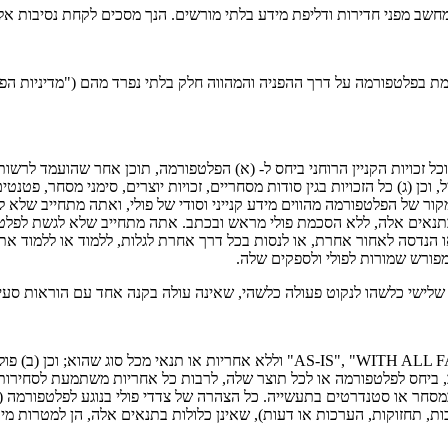
מחשב מפני חדירות ודליפת מידע בלתי מורשים. הנך מסכים לקחת נסיבות א
 בפלטפורמה על דרך ההפניה והמהווה חלק בלתי נפרד מהם ("מדיניות הפר
כל זכויות הקניין הרוחני ביחס ל- (א) הפלטפורמה, תוכן אחר שהועמד לרשותך
 (ג) כל הזכויות בגין סודות מסחריים, זכויות יוצרים, סימני מסחר, פטנטים
מקור של הפלטפורמה מהווים מידע קנייני וסודי של פולי, ואתה מתחייב שלא
תנאים אלה, ללא הסכמת פולי מראש ובכתב. אתה מתחייב שלא לגשת לפלט
נדסה לאחור אחרת, או לנסות בכל דרך אחרת לגלות, ללמוד או ללמוד את ה
מפורש שמורות לפולי ולספקים שלה.
שלישי כלשהו לנקוט פעולה כלשהי, שאינה עולה בקנה אחד עם הוראות סעיף
למעט האחריות המוגבלת לעיל, (א) הפלטפורמה מסופקות "AS-IS", "WITH ALL FAULTS" ו
 ביחס לפלטפורמה או לכל תוצר שלה, לרבות כל אחריות משתמעת לסחירות,
חר או סטנדרטים בתעשייה. כל הצהרה של צדדי פולי בנוגע לפלטפורמה (לרב
 תחזוקות, הערכות או דעות), שאינן כלולות בתנאים אלה, הן למטרות מידע