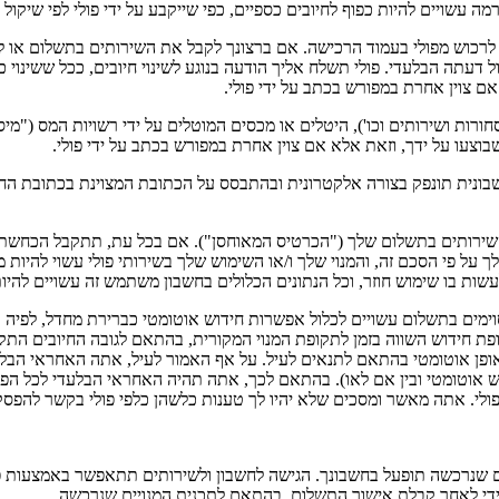
 עשויים להיות כפוף לחיובים כספיים, כפי שייקבע על ידי פולי לפי שיקו
יט לרכוש מפולי בעמוד הרכישה. אם ברצונך לקבל את השירותים בתשלום או
 דעתה הבלעדי. פולי תשלח אליך הודעה בנוגע לשינוי חיובים, ככל ששינוי
 אם צוין אחרת במפורש בכתב על ידי פולי.
 סחורות ושירותים וכו'), היטלים או מכסים המוטלים על ידי רשויות המס (
בוצעו על ידך, וזאת אלא אם צוין אחרת במפורש בכתב על ידי פולי.
 חשבונית תונפק בצורה אלקטרונית ובהתבסס על הכתובת המצוינת בכתובת 
השירותים בתשלום שלך ("הכרטיס המאוחסן"). אם בכל עת, תתקבל הכחשת 
על פי הסכם זה, והמנוי שלך ו/או השימוש שלך בשירותי פולי עשוי להיות
 בו שימוש חוזר, וכל הנתונים הכלולים בחשבון משתמש זה עשויים להיות
וימים בתשלום עשויים לכלול אפשרות חידוש אוטומטי כברירת מחדל, לפי
פת חידוש השווה בזמן לתקופת המנוי המקורית, בהתאם לגובה החיובים התק
ופן אוטומטי בהתאם לתנאים לעיל. על אף האמור לעיל, אתה האחראי הב
טומטי ובין אם לאו). בהתאם לכך, אתה תהיה האחראי הבלעדי לכל הפסקה 
פולי. אתה מאשר ומסכים שלא יהיו לך טענות כלשהן כלפי פולי בקשר להפסק
ים שנרכשה תופעל בחשבונך. הגישה לחשבון ולשירותים תתאפשר באמצעות 
די לאחר קבלת אישור התשלום, בהתאם לתכנית המנויים שנרכשה.