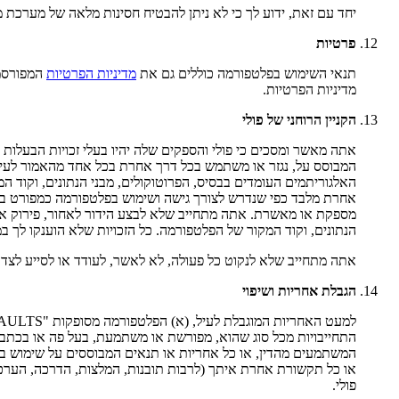
יחד עם זאת, ידוע לך כי לא ניתן להבטיח חסינות מלאה של מערכת 
פרטיות
תנאי השימוש בפלטפורמה כוללים גם את
מדיניות הפרטיות
המפורסמת
מדיניות הפרטיות.
הקניין הרוחני של פולי
אתה מאשר ומסכים כי פולי והספקים שלה יהיו בעלי זכויות הבעלות ו
המבוסס על, נגזר או משתמש בכל דרך אחרת בכל אחד מהאמור לעיל, וכן
האלגוריתמים העומדים בבסיס, הפרוטוקולים, מבני הנתונים, וקוד ה
אחרת מלבד כפי שנדרש לצורך גישה ושימוש בפלטפורמה כמפורט ב
מספקת או מאשרת. אתה מתחייב שלא לבצע הידור לאחור, פירוק או ה
הנתונים, וקוד המקור של הפלטפורמה. כל הזכויות שלא הוענקו לך ב
אתה מתחייב שלא לנקוט כל פעולה, לא לאשר, לעודד או לסייע לצד 
הגבלת אחריות ושיפוי
התחייבויות מכל סוג שהוא, מפורשת או משתמעת, בעל פה או בכתב,
המשתמעים מהדין, או כל אחריות או תנאים המבוססים על שימוש במס
או כל תקשורת אחרת איתך (לרבות תובנות, המלצות, הדרכה, הערכות,
פולי.