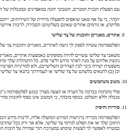
עם הפעלת תכנית המנויים, חשבונך יזוכה במאפיינים ובמגבלות של ה
יובהר, כי על אף שאנו שואפים להפעלה מיידית של השירותים, ייתכנ
סליקה), או גורמים אחרים שאינם בשליטתנו הסבירה, לרבות אירועי 
אתרים, מאגרים ותוכנות של צד שלישי
הפלטפורמה עשויה לספק לך גישה לאתרים, מאגרים ותוכנות צד שלי
משאבי צד שלישי עשויים להיות מסופקים באמצעות אתרים, מאגרים 
ניגשת אליהם על מנת לאתר מידע וליצר פלט. כל התנהלות שלך ומי
משפטית ישירה בינך לבין הצדדים השלישיים), ולא למדיניות הפרטיות
וכן (ב) לתנאים כלשהם של צד שלישי או לעמידתך בתנאי צד שלישי 
משוב משתמשים
פולי מקדמת בברכה כל הערה או הצעה מצדך בנוגע לפלטפורמה ("משו
מגבלה וללא תשלום. בנוסף מובהר, כי המשוב אינו כפוף לחובות סוד
סודיות וחיסיון
הפלטפורמה מכירה ברגישות המידע המועלה אליה, לרבות מידע הכפוף
התוכן שלך או את הפלט לגורמי צד שלישי, אלא אך ורק ככל שהדבר
במטרה לאפשר לך לעשות שימוש במערכת תוך שמירה על חובות הסו