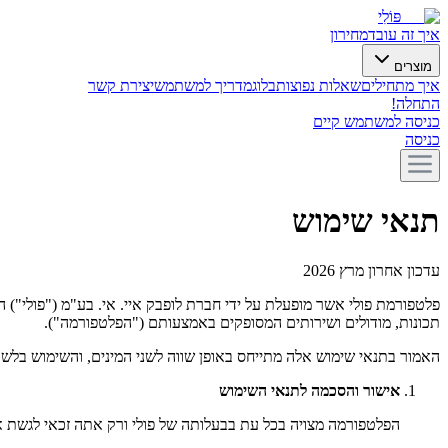
פּוֹלִי
איך זה עובד
מחירון
מוצרים
איך מתחילים
שאלות נפוצות
בלוג
מדריך למשתמש
יצירת קשר
התחלה!
כניסה למשתמש קיים
כניסה
תנאי שימוש
עדכון אחרון מרץ 2026
פלטפורמת פולי אשר מופעלת על ידי חברת לופבק איי. אי. בע"מ ("פולי") הנה
תכונות, מודולים ושירותים המסופקים באמצעותם ("הפלטפורמה").
האמור בתנאי שימוש אלה מתייחס באופן שווה לשני המינים, והשימוש בלשון
אישור והסכמה לתנאי השימוש
הפלטפורמה מצויה בכל עת בבעלותה של פולי ורק אתה זכאי לגשת א