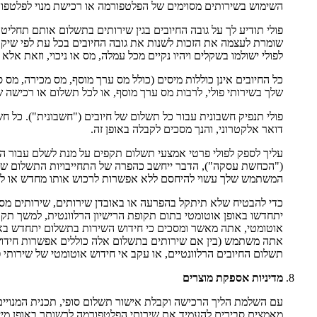
השימוש בשירותים מסוימים של הפלטפורמה או רכישת מנוי לפלטפורמה
פולי תודיע לך על גובה החיובים בגין שירותים בתשלום אותם תחל
שומרת לעצמה את הזכות לשנות את גובה החיובים בכל עת לפי שיקול
לפולי ישולמו בשקלים ויהיו נקיים מכל עמלה, מס או ניכוי, וזאת אלא
כל החיובים אינן כוללות מיסים (כולל מס ערך מוסף, מס מכירה, מס
שלך בשירותי פולי, לרבות מס ערך מוסף, או לכל תשלום או רכישה ש
פולי תנפיק חשבונית עבור כל תשלום של חיובים ("חשבונית"). כל
דואר אלקטרוני, והנך מסכים לקבלה באופן זה.
עליך לספק לפולי פרטי אמצעי תשלום תקפים על מנת לשלם עבור 
("הכחשת עסקה"), הדבר ייחשב כהפרה של התחייבויות התשלום שלך 
המשתמש שלך עשוי להיחסם ללא אפשרות לרכוש אותו מחדש או לעשות
כדי להבטיח שלא תיתקל בהפרעה או באובדן שירותים, שירותים מס
יתחדשו באופן אוטומטי בתום תקופת הרישיון הרלוונטית, למשך תקו
אוטומטי, אתה מאשר ומסכים כי חידוש השירות בתשלום יתחדש בא
אתה משתמש (בין אם שירותים בתשלום אלה כוללים אפשרות חידוש או
תשלום החיובים הרלוונטיים, או עקב אי חידוש אוטומטי של שירותי 
מדיניות אספקת מוצרים
עם השלמת הליך הרכישה וקבלת אישור תשלום סופי, תכנית המנוי
מאמצים סבירים להעמיד את שירותי הפלטפורמה לרשותך באופן מיי