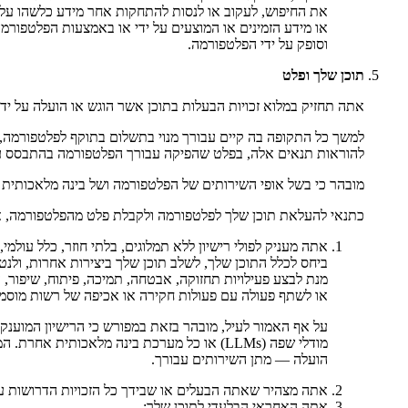
את החיפוש, לעקוב או לנסות להתחקות אחר מידע כלשהו על 
או מידע הזמינים או המוצעים על ידי או באמצעות הפלטפורמה
וסופק על ידי הפלטפורמה.
תוכן שלך ופלט
אתה תחזיק במלוא זכויות הבעלות בתוכן אשר הוגש או הועלה על יד
למשך כל התקופה בה קיים עבורך מנוי בתשלום בתוקף לפלטפורמה, פול
להוראות תנאים אלה, בפלט שהפיקה עבורך הפלטפורמה בהתבסס על
מובהר כי בשל אופי השירותים של הפלטפורמה ושל בינה מלאכותית ב
כתנאי להעלאת תוכן שלך לפלטפורמה ולקבלת פלט מהפלטפורמה, את
אתה מעניק לפולי רישיון ללא תמלוגים, בלתי חוזר, כלל עולמי,
ביחס לכלל התוכן שלך, לשלב תוכן שלך ביצירות אחרות, ול
מנת לבצע פעילויות תחזוקה, אבטחה, תמיכה, פיתוח, שיפור, 
או לשתף פעולה עם פעולות חקירה או אכיפה של רשות מוסמ
מודלי שפה (LLMs) או כל מערכת בינה מלאכו
הועלה — מתן השירותים עבורך.
אתה מצהיר שאתה הבעלים או שבידך כל הזכויות הדרושות על
אתה האחראי הבלעדי לתוכן שלך;