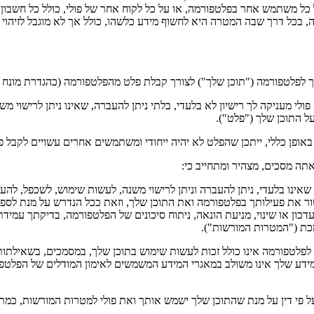
כל משתמש אחר בפלטפורמה, או על כל לקוח אחר של פולי, כולל כל חשבון 
, בכל דרך שבה המטרה היא לחשוף מידע כלשהו, כולל אך לא מוגבל לזיהוי 
ך לפלטפורמה ("תוכן שלך") לצורך קבלת פלט מהפלטפורמה (כהגדרת מונח זה
י מעניקה לך רישיון לא בלעדי, בלתי ניתן להעברה, שאינו ניתן לרישוי משנ
 התוכן שלך ("פלט").
אופן כללי, ייתכן שהפלט לא יהיה ייחודי ומשתמשים אחרים עשויים לקבל 
ה מסכים, מצהיר ומתחייב כי:
 שאינו בלעדי, ניתן להעברה וניתן לרישוי משנה, לעשות שימוש, לשכפל, להעתי
נטור את פעילותך בפלטפורמה ואת התוכן שלך, וזאת ככל הנדרש על מנת ל
עדכון או שינוי, מניעת הונאה, ניתוח סיכונים של הפלטפורמה, בדיקתך עמי
כת ("המטרות המורשות").
תית אחרת. המידע שלך אינו משולב במאגרי המידע המשמשים לאימון המודלים של
 פי דין על מנת שהתוכן שלך ישמש אותך ואת פולי למטרות המורשות, כמת