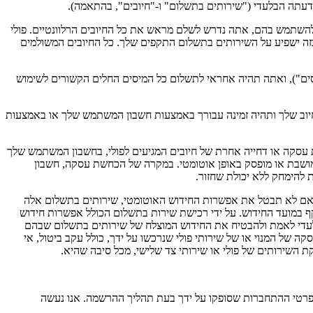
ל דעתה הבלעדי ("שירותים בתשלום" ו-"חיובים", בהתאמה).
 להשתמש בהם, אתה נדרש לשלם מראש את כל החיובים הרלוונטיים. פולי
 כזה ישפיע על השירותים בתשלום התקפים שלך. כל החיובים המשולמים
"מיסים"), ואתה תהיה אחראי לתשלום כל המיסים החלים הקשורים לשימוש
החיוב שלך ותהיה זמינה עבורך באמצעות חשבון המשתמש שלך או באמצעות
עסקה או דחייה אחרת של חיובים המגיעים לפולי, בחשבון המשתמש שלך
 מושבת או מופסק באופן אוטומטי. במקרה של הכחשת עסקה, חשבון
 להימחק ללא יכולת שחזור.
ה אם לא תבטל את אפשרות החידוש האוטומטי, שירותים בתשלום אלה
ף במועד החידוש. על ידי רכישת שירות בתשלום הכולל אפשרות חידוש
לעדי לאמת ולהבטיח את החידוש המוצלח של שירותים בתשלום שבהם
של המנוי או של שירותי פולי שנרכשו על ידך, כולל עקב ביטול, אי
ת השירותים של פולי או שירותי צד שלישי, מכל סיבה שהיא.
פרטי ההתחברות שסופקו על ידך בעת תהליך ההרשמה. אנו נעשה