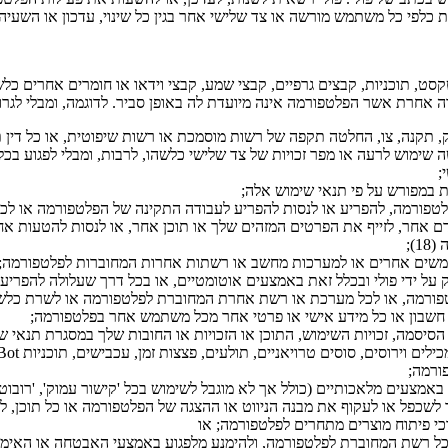
 כלפי כל משתמש מורשה או צד שלישי אחר בגין כל שינוי, עדכון או השעיה
קסט, תוכניות, קבצים גרפיים, קבצי שמע, קבצי וידאו או חומרים אחרים 
 אחרת אשר הפלטפורמה אינה מיועדת לה באופן סביר. לדוגמה, ומבלי לגרו
, תקנה, צו, החלטה תקפה של רשות מוסמכת או רשות שיפוטית, או כל דין ת
 שימוש לרעה או מפר זכויות של צד שלישי כלשהו, לרבות, ומבלי לפגוע בכ
;
 במפורש על פי תנאי שימוש אלה;
 הפלטפורמה, להפריע או לנסות להפריע לעבודה התקינה של הפלטפורמה או ל
דם אחר, לזייף את הפרטים המזהים שלך או תוכן אחר, או לנסות להטעות א
);
תמשים אחרים או למערכות מחשב או רשתות אחרות המחוברות לפלטפורמה;
ידי פולי ובכלל זאת באמצעים אוטומטיים, או בכל דרך שעלולה להפריע לז
טפורמה, או לכל מערכת או רשת אחרת המחוברת לפלטפורמה או לשרת כלשה
ה, חשבון או כל מידע אישי או פרטי אחר מכל משתמש אחר בפלטפורמה;
סמה, זכויות השימוש, התוכן או הזכויות או החובות שלך במסגרת תנאי ש
ורמה;
אמצעים מלאכותיים (כולל אך לא מוגבל לשימוש בכל 'קישור עמוק', 'רובוט',
ך לשכפל או לעקוף את מבנה הניווט או ההצגה של הפלטפורמה או כל תוכן, לה
כי פיתוח מוצרים מתחרים לפלטפורמה; או
 כל רשת המחוברת לפלטפורמה, ולהימנע מלפגוע באמצעי האבטחה או האימ