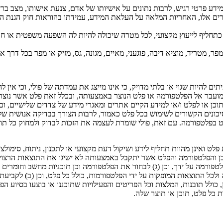
 פרטי רגיש, לרבות נתונים על אישיותו של אדם, צנעת אישותו, מצב בריאות
ים אלו, האחריות המלאה על העלאת המידע, עמידתו בהוראות חוק הגנת הפר
תחליף לייעוץ מקצועי, לכל מטרה שיכולה להיות לה השפעה משפטית או חומ
, מטריד, מוציא דיבה, פוגעני, מאיים, מגונה, גס, מזיק או מפר בכל דרך אח
תים להיות שגוי או בלתי מדויק, כי אינו מייצג את עמדתה של פולי, וכי אין 
המועבר אל הפלטפורמה או פלט הנוצר באמצעותה, ובכלל זאת פלט אשר נוצ
כן או לפלט ו/או למידע הקיים אתרים ומאגרי מידע של צדדים שלישיים, וכי
נים הקשורים לשימוש בכל פלט כאמור, לרבות הצורך בבדיקה אנושית של כ
לט בפלטפורמה. עם זאת, פולי שומרת לעצמה את הזכות לבדוק ולמחוק כל תו
לט ואינן מהוות תחליף לידע ושיקול דעת מקצועי או לתכנון, ניתוח, סימול
כן והפלטפורמה והפלט אשר יתקבל באמצעותה לא ישיגו את התוצאות הרצוי
ורמה על ידך, וכן (ג) לבחור את הפלטפורמה וכן תוכניות מחשב וחומרים
כל התוצאות המופקות על ידי הפלטפורמות, כולל כל פלט, וכן (ב) לקביע
 כולל תובנות, המלצות וכל הפריטים והפעילויות שתוכננו או בוצעו בסיוע 
כל פלט, תוכן או תוצר שלה.