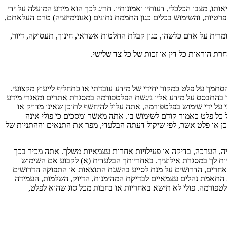
ו, מצבו הכלכלי, דעותיו ואמונותיו. חריג לכך הוא מידע המועלה על ידי
טיות, והשימוש בכלים כגון התממת נתונים (אנונימיזציה) טרם העלאתם,
רית על אדם כלשהו, כגון קבלת החלטות אשראי, חינוך, תעסוקה, דיור,
רת הוראות כל דין או זכות של כל צד שלישי.
להסתמך על פלט כמקור יחידי של מידע עובדתי או כתחליף לייעוץ מקצועי.
ר בהתבסס על מידע אליו ניגשת הפלטפורמה במסגרת אתרים ומאגרי מידע
 על ידי שימוש בפלטפורמה, אתה עלול להיחשף לתוכן שאינו מדויק או
ל פלט כאמור קודם לשימוש בו. אתה מאשר ומסכים כי פולי אינה
כן או פלט אשר, לפי שיקול דעתה הבלעדי, מפר את התנאים וההתניות של
ציה, הערכה, בדיקה או פעילויות אחרות עצמאיות משלך. אתה מכיר בכך
ות לך במסגרת אילוציך. באחריותך הבלעדית (א) לקבוע אם השימוש
 אחרים, הדרושים על מנת לסייע בהשגת התוצאות או התפוקה הדרושים
ת התאמת נהלים עצמאיים לבדיקת המהימנות, הדיוק, השלמות, העמידה
הפלטפורמה. פולי לא תישא באחריות או בחבות מכל סוג שהוא לפלט,