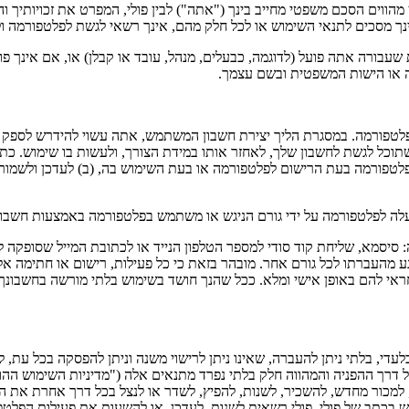
מהווים הסכם משפטי מחייב בינך ("אתה") לבין פולי, המפרט את זכויותיך 
נך מסכים לתנאי השימוש או לכל חלק מהם, אינך רשאי לגשת לפלטפורמה ו
ורה אתה פועל (לדוגמה, כבעלים, מנהל, עובד או קבלן) או, אם אינך 
ה או הישות המשפטית ובשם עצמך.
טפורמה. במסגרת הליך יצירת חשבון המשתמש, אתה עשוי להידרש לספק פרט
תוכל לגשת לחשבון שלך, לאחזר אותו במידת הצורך, ולעשות בו שימוש. כ
לטפורמה בעת הרישום לפלטפורמה או בעת השימוש בה, (ב) לעדכן ולשמור על
לה לפלטפורמה על ידי גורם הניגש או משתמש בפלטפורמה באמצעות חשבונך
 סיסמא, שליחת קוד סודי למספר הטלפון הנייד או לכתובת המייל שסופקה לפו
 מהעברתו לכל גורם אחר. מובהר בזאת כי כל פעילות, רישום או חתימה א
אי להם באופן אישי ומלא. ככל שהנך חושד בשימוש בלתי מורשה בחשבונך
 בלעדי, בלתי ניתן להעברה, שאינו ניתן לרישוי משנה וניתן להפסקה בכל 
רך ההפניה והמהווה חלק בלתי נפרד מתנאים אלה ("מדיניות השימוש ההוגן"
 למכור מחדש, להשכיר, לשנות, להפיץ, לשדר או לנצל בכל דרך אחרת את
תב של פולי. פולי רשאית לשנות, לעדכן, או להשעות את פעילות הפלטפו