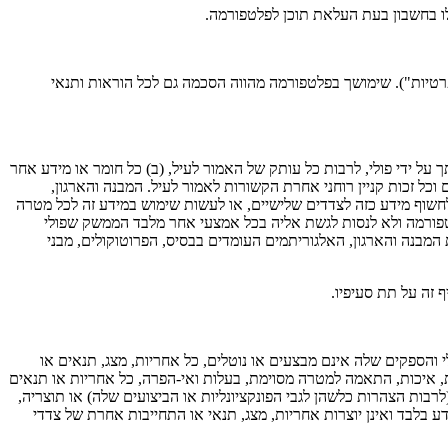
לו בחשבון בעת העלאת תוכן לפלטפורמה.
טיות"). שימושך בפלטפורמה מהווה הסכמה גם לכל הוראות ותנאי
 על ידי פולי, לרבות כל עותק של האמור לעיל, (ב) כל חומר או מידע אחר
 וכל זכות קניין רוחני אחרת הקשורות לאמור לעיל. המבנה והארגון,
 לחשוף מידע כזה לצדדים שלישיים, או לעשות שימוש במידע זה לכל מטרה
פורמה ולא לנסות לגשת אליה בכל אמצעי אחר מלבד הממשק שפולי
מבנה והארגון, האלגוריתמים העומדים בבסיס, הפרוטוקולים, מבני
 זה על תת סעיפיו.
ללא אחריות או תנאי מכל סוג שהוא; וכן (ב) פולי והספקים שלה אינם מבצעים או נוטלים, כל אחריות, מצג, תנאים או
 איכות, התאמה למטרה מסוימת, בעלות ואי-הפרה, כל אחריות או תנאים
ות הצהרות כלשהן לגבי הפונקציונליות או הביצועים שלה) או תוצריה,
 בלבד ואינן יוצרות אחריות, מצג, תנאי או התחייבות אחרת של צדדי