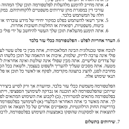
אתה מחייב להימנע מלהעלות לפלטפורמה תוכן שלך המהווה מידע
עורכי דין במסגרת מתן שירותים משפטיים ללקוחותיהם. במקר
חלה על המשתמש בלבד.
אינך רשאי להשתמש בפלט כמקור יחידי של מידע עובדתי או כ
ביטוח, משפטיות, רפואיות או החלטות חשובות אחרות.
אתה תימנע מהעלאת תוכן שלך העשוי להיחשב על ידי פולי כמפר
העדר אחריות לפלט - הפלטפורמה ככלי עזר בלבד
לנוכח אופי טכנולוגית הבינה המלאכותית, אתה מבין כי פלט עשוי לעי
פולי אינה ערבה לדיוק, שלמות, איכות או התאמה של תוכן כלשהו 
של צדדים שלישיים. אתה מבין שפולי אינה שולטת ואינה אחראית לתו
מטעה. אתה מסכים שעליך להעריך ולשפוט בעצמך, ולשאת בכל הסיכו
מחויבת לסנן, להציג בתצוגה מקדימה, לפקח או לאשר כל תוכן או פ
תנאי שימוש אלה.
הפלטפורמה משמשת ככלי עזר בלבד, ומיועדת אך ורק לסייע ביצירת פ
שייתכן שהפלטפורמה לא תוכננה או נבדקה לשימושך הספציפי, ויית
בפלטפורמה מתאים למטרותיך, (ב) לקבוע את השימוש המתאים לפלטפ
לך. אתה מאשר כי אתה האחראי הבלעדי (א) לשימושך בפלטפורמה ול
בדרישות החוק הרלוונטיות, ומאפיינים אחרים של כל תוצאה או תוכן,
לתוצאות או למסקנות שהופקו באמצעות השימוש בפלטפורמה, לרבות 
שירותים בתשלום