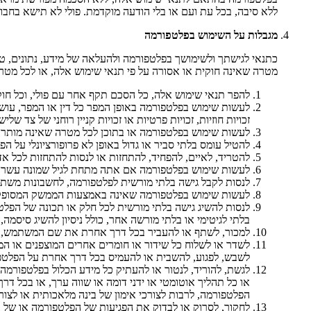
ללא סיבה, בכל עת ועם או בלי הודעה מוקדמת. פולי לא תישא בחבות
מגבלות על השימוש בפלטפורמה
כתנאי לגישתך ולשימושך בפלטפורמה ולהעלאה של מידע, נתונים, ט
מטרה שאינה חוקית או אסורה על פי תנאי שימוש אלה, או לכל מטרה
להפר תנאי שימוש אלה, כל הסכם תקף אחר עם פולי, וכל חוק
לעשות שימוש בפלטפורמה באופן המפר כל דין או המפר, עושה
זכויות חוזיות, זכויות פרטיות או זכויות קניין רוחני של צד שלישי
לעשות שימוש בפלטפורמה או בתוכן לכל מטרה שאינה מותרת
להטיל עומס בלתי סביר או גדול באופן לא פרופורציונלי על
להטריד, לאיים, להפחיד, להתחזות או לנסות להתחזות לכל א
לעשות שימוש בפלטפורמה אם אתה מתחת לגיל שמונה עשרה (18
לנסות לקבל גישה בלתי מורשית לפלטפורמה, לחשבונות מש
לעשות שימוש בפלטפורמה שאינה באמצעות הממשק המסופק על 
לנסות להשיג גישה בלתי מורשית לכל חלק או תכונה של הפל
בלתי לגיטימי או בלתי מורשה אחר, כולל ניסיון להשיג סיסמ
למכור, לשתף או להעביר בכל דרך אחרת את שם המשתמש, הסי
לשבש, לפגוע, להשבית או להעמיס בכל דרך אחרת על הפלטפ
לגשת, להוריד, לנטור או להעתיק כל מידע הכלול בפלטפורמה ב
או כל תהליך אוטומטי או ידני דומה או שווה ערך, או בכל דר
הפלטפורמה, לרבות לצורכי אימון של בינה מלאכותית או לצור
לחקור, לסרוק או לבדוק את הפגיעות של הפלטפורמה או של