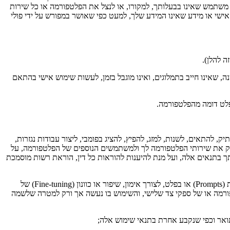
משתמש שאינו בבעלותך, למקורו, או לנצל את הפלטפורמה או כל שירות
אישי או מידע שאינו המידע שלך, למעט כפי שאושר במפורש על ידי פולי
 להלן).
ה, שאינו חייב בתמלוגים, ואינו מוגבל בזמן, לעשות שימוש אישי בהתאם
פלט דומה מהפלטפורמה.
ק, להתאים, לשנות, למזג, להפיץ, להציג בפומבי, ליצור עבודות נגזרות,
ספק את שירותי הפלטפורמה לך ולמשתמשים הנוספים של הפלטפורמה, על
דתך בתנאים אלה, ועל מנת להיענות להוראות כל דין, הוראת רשות מוסמכת
על אף האמור לעיל, מובהר בזאת במפורש כי הרישיון המוענק לפלטפורמה אינו כולל זכות לעשות שימוש בתוכן שלך, במסמכים, בשאילתות (Prompts) או בפלט, לצורך אימון, שיפור או כוונון (Fine-tuning) של
 הפלטפורמה או של ספקי צד שלישי, והשימוש בו נעשה אך ורק למטרה שלשמה
ואר וכפי שנקבע אחרת בתנאי שימוש אלה;