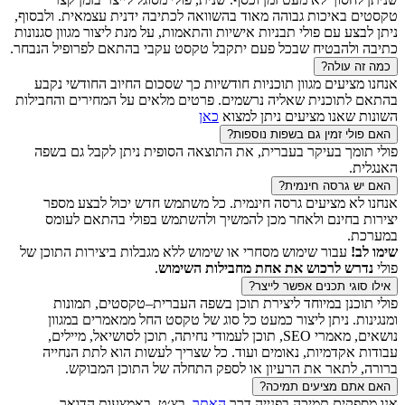
טקסטים באיכות גבוהה מאוד בהשוואה לכתיבה ידנית עצמאית. ולבסוף,
ניתן לבצע עם פולי תבניות אישיות והתאמות, על מנת ליצור מגוון סגנונות
כתיבה ולהבטיח שבכל פעם יתקבל טקסט עקבי בהתאם לפרופיל הנבחר.
כמה זה עולה?
אנחנו מציעים מגוון תוכניות חודשיות כך שסכום החיוב החודשי נקבע
בהתאם לתוכנית שאליה נרשמים. פרטים מלאים על המחירים והחבילות
השונות שאנו מציעים ניתן למצוא
כאן
האם פולי זמין גם בשפות נוספות?
פולי תומך בעיקר בעברית, את התוצאה הסופית ניתן לקבל גם בשפה
האנגלית.
האם יש גרסה חינמית?
אנחנו לא מציעים גרסה חינמית. כל משתמש חדש יכול לבצע מספר
יצירות בחינם ולאחר מכן להמשיך ולהשתמש בפולי בהתאם לעומס
במערכת.
שימו לב!
עבור שימוש מסחרי או שימוש ללא מגבלות ביצירות התוכן של
פולי
נדרש לרכוש את אחת מחבילות השימוש
.
אילו סוגי תכנים אפשר לייצר?
פולי תוכנן במיוחד ליצירת תוכן בשפה העברית–טקסטים, תמונות
ומנגינות. ניתן ליצור כמעט כל סוג של טקסט החל ממאמרים במגוון
נושאים, מאמרי SEO, תוכן לעמודי נחיתה, תוכן לסושיאל, מיילים,
עבודות אקדמיות, נאומים ועוד. כל שצריך לעשות הוא לתת הנחייה
ברורה, לתאר את הרעיון או לספק התחלה של התוכן המבוקש.
האם אתם מציעים תמיכה?
אנו מספקים תמיכה בפנייה דרך
האתר
, בצ׳ט, באמצעות הדואר