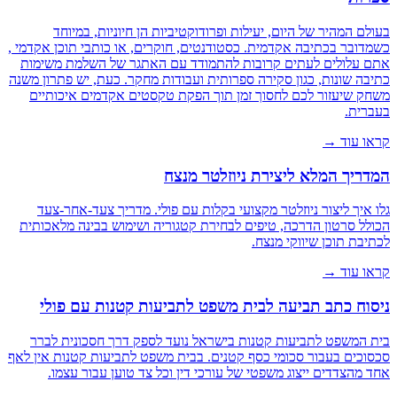
בעולם המהיר של היום, יעילות ופרודוקטיביות הן חיוניות, במיוחד
כשמדובר בכתיבה אקדמית. כסטודנטים, חוקרים, או כותבי תוכן אקדמי ,
אתם עלולים לעתים קרובות להתמודד עם האתגר של השלמת משימות
כתיבה שונות, כגון סקירה ספרותית ועבודות מחקר. כעת, יש פתרון משנה
משחק שיעזור לכם לחסוך זמן תוך הפקת טקסטים אקדמים איכותיים
בעברית.
קראו עוד →
המדריך המלא ליצירת ניוזלטר מנצח
גלו איך ליצור ניוזלטר מקצועי בקלות עם פולי. מדריך צעד-אחר-צעד
הכולל סרטון הדרכה, טיפים לבחירת קטגוריה ושימוש בבינה מלאכותית
לכתיבת תוכן שיווקי מנצח.
קראו עוד →
ניסוח כתב תביעה לבית משפט לתביעות קטנות עם פולי
בית המשפט לתביעות קטנות בישראל נועד לספק דרך חסכונית לברר
סכסוכים בעבור סכומי כסף קטנים. בבית משפט לתביעות קטנות אין לאף
אחד מהצדדים ייצוג משפטי של עורכי דין וכל צד טוען עבור עצמו.