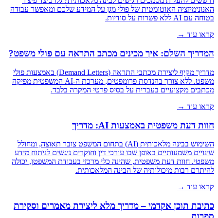
חוששים להעלות מסמכים רגישים לבינה מלאכותית? גלו כיצד פיצ'ר
האנונימיזציה האוטומטית של פולי מגן על המידע שלכם ומאפשר עבודה
בטוחה עם AI ללא פשרות על סודיות.
קראו עוד →
המדריך השלם: איך מכינים מכתב התראה עם פולי משפט?
מדריך מקיף ליצירת מכתבי התראה (Demand Letters) באמצעות פולי
משפט. ללא צורך בהנדסת פרומפטים, מערכת ה-AI המשפטית מפיקה
מכתבים מקצועיים בעברית על בסיס פרטי המקרה בלבד.
קראו עוד →
חוות דעת משפטית באמצעות AI: מדריך
השימוש בבינה מלאכותית (AI) בתחום המשפט צובר תאוצה, ומחולל
שינויים משמעותיים באופן שבו עורכי דין וחוקרים ניגשים לניתוח מידע
משפטי. חוות דעת משפטית, שהינה כלי מרכזי בעבודת המשפטן, יכולה
להיתרם רבות מיכולותיה של הבינה המלאכותית.
קראו עוד →
כתיבת תוכן אקדמי – מדריך מלא ליצירת מאמרים וסקירת
ספרות