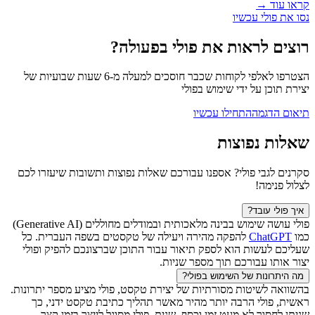
קראו עוד →
נסו את פולי עכשיו
רוצים לראות את פולי בפעולה?
הצטרפו לאלפי לקוחות שכבר חוסכים למעלה מ-6 שעות שבועיות של
יצירת תוכן על ידי שימוש בפולי
תיאום הדגמה
התחילו עכשיו
שאלות נפוצות
סקרנים לגבי פולי? אספנו עבורכם שאלות נפוצות ותשובות שיעזרו לכם
לצלול פנימה!
איך פולי עובד?
פולי עושה שימוש בבינה מלאכותית ובמודלים מחוללים (Generative AI)
כמו
ChatGPT
להפקה מהירה ויעילה של טקסטים בשפה העברית. כל
שעליכם לעשות הוא לספק תיאור עבור התוכן שברצונכם להפיק ופולי
יצור אותו עבורכם תוך מספר שניות.
מה היתרונות של השימוש בפולי?
בהשוואה לשיטות מסורתיות של יצירת טקסט, פולי מציע מספר יתרונות.
ראשית, פולי הרבה יותר מהיר מאשר תהליך כתיבת טקסט ידני, כך
שניתן לחסוך לא מעט זמן וכסף. שנית, פולי מסוגל לייצר בזמן קצר