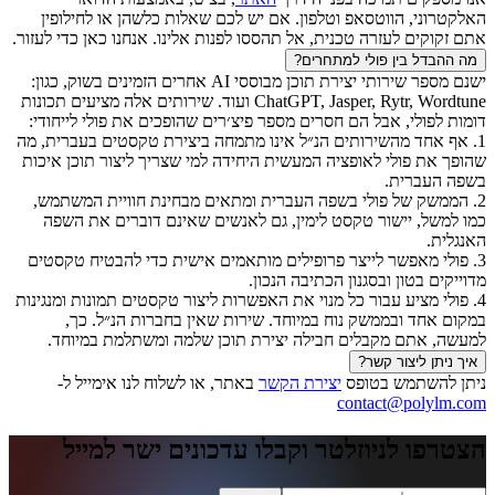
האלקטרוני, הווטסאפ וטלפון. אם יש לכם שאלות כלשהן או לחילופין
אתם זקוקים לעזרה טכנית, אל תהססו לפנות אלינו. אנחנו כאן כדי לעזור.
מה ההבדל בין פולי למתחרים?
ישנם מספר שירותי יצירת תוכן מבוססי AI אחרים הזמינים בשוק, כגון:
ChatGPT, Jasper, Rytr, Wordtune ועוד. שירותים אלה מציעים תכונות
דומות לפולי, אבל הם חסרים מספר פיצ׳רים שהופכים את פולי לייחודי:
1. אף אחד מהשירותים הנ״ל אינו מתמחה ביצירת טקסטים בעברית, מה
שהופך את פולי לאופציה המעשית היחידה למי שצריך ליצור תוכן איכות
בשפה העברית.
2. הממשק של פולי בשפה העברית ומתאים מבחינת חוויית המשתמש,
כמו למשל, יישור טקסט לימין, גם לאנשים שאינם דוברים את השפה
האנגלית.
3. פולי מאפשר לייצר פרופילים מותאמים אישית כדי להבטיח טקסטים
מדוייקים בטון ובסגנון הכתיבה הנכון.
4. פולי מציע עבור כל מנוי את האפשרות ליצור טקסטים תמונות ומנגינות
במקום אחד ובממשק נוח במיוחד. שירות שאין בחברות הנ״ל. כך,
למעשה, אתם מקבלים חבילה יצירת תוכן שלמה ומשתלמת במיוחד.
איך ניתן ליצור קשר?
ניתן להשתמש בטופס
יצירת הקשר
באתר, או לשלוח לנו אימייל ל-
contact@polylm.com
הצטרפו לניוזלטר וקבלו עדכונים ישר למייל