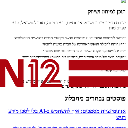
תוכן למיתוג ושיווק
יצירת חומרי מיתוג ושיווק איכותיים, דפי נחיתה, תוכן לסושיאל, קופי
לפרסומות
״הודעה לעיתונות המודיעה על שותפות חדשה בין שתי חברות בתעשיית הטכנולוגיה״
״דף נחיתה לחבילת הנופש האחרונה של חברת נסיעות לדובאי״
״פוסט לפייסבוק המקדם השקת מוצר חדש עבור מותג אופנה״
״סקירת מוצר של מותג איפור חדש, המדגיש את תכונותיו ויתרונותיו הייחודיים״
פולי בתקשורת
הוזכרנו בכלי תקשורת מובילים בזכות הדרך שבה פולי מנגיש בינה
מלאכותית בעברית לקהלים מקצועיים.
פוסטים נבחרים מהבלוג
אנונימיזציית מסמכים: איך להשתמש ב-AI בלי לסכן מידע
רגיש