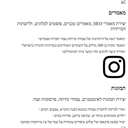
מאמרים
יצירת מאמרי SEO, מאמרים טכניים, פוסטים לבלוגים, ולרשתות
חברתיות
״מאמר דעה על היתרונות של עבודה מרחוק עבור חברות ועובדים״
״מאמר מקיף בן 500 מילים על השינויים האחרונים במדיניות ההגירה בישראל״
״מדריך כיצד להקים חדר כושר ביתי למתחילים״
תמונות
יצירת תמונות לאינסטגרם, עמודי נחיתה, פרסומות ועוד.
״איור לכריכה לחוברת עבודה בנושא הבנת הנקרא, צבעים חמים.״
״ילדים משחקים בחוף ים, שקיעה ברקע, וסירות במים.״
״ציור בסגנון פיקאסו של שלוש ציפורים עומדות על ענף של עץ ברחובות מנהטן״