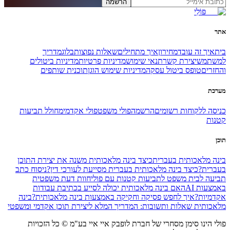
הרשמה
פּוֹלִי
אתר
בית
איך זה עובד
מחירון
איך מתחילים
שאלות נפוצות
בלוג
מדריך
למשתמש
יצירת קשר
תנאי שימוש
מדיניות פרטיות
מדיניות ביטולים
והחזרים
טופס ביטול עסקה
מדיניות שימוש הוגן
תוכנית שותפים
מערכת
כניסה ללקוחות רשומים
הרשמה
פולי משפט
פולי אקדמי
מחולל תביעות
קטנות
תוכן
בינה מלאכותית בעברית
כיצד בינה מלאכותית משנה את יצירת התוכן
בעברית?
כיצד בינה מלאכותית בעברית מסייעת לעורכי דין?
ניסוח כתב
תביעה לבית משפט לתביעות קטנות עם פולי
חוות דעת משפטית
באמצעות AI
האם בינה מלאכותית יכולה לסייע בכתיבת עבודות
אקדמיות?
איך לחפש פסיקה וחקיקה באמצעות בינה מלאכותית?
בינה
מלאכותית שאלות ותשובות: המדריך המלא ליצירת תוכן אקדמי ומשפטי
פולי הינו סימן מסחרי של חברת לופבק איי איי בע"מ © כל הזכויות