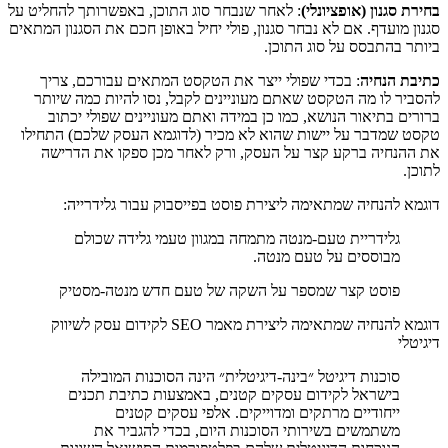
בחירת סגנון (אופציונלי)
: לאחר שנבחר סוג התוכן, באפשרותך להחליט על
סגנון מועדף. אם לא נבחר סגנון, פולי יחיל באופן חכם את הסגנון המתאים
ביותר בהתבסס על סוג התוכן.
כתיבת הנחיה
: בכדי שפולי ייצר את הטקסט המתאים עבורכם, צריך
להסביר לו מה הטקסט שאתם מעוניינים לקבל, נסו להיות כמה שיותר
ברורים בתיאור הנושא, כמו כן במידה ואתם מעוניינים שפולי יכתוב
טקסט שמדבר על יישות שהוא לא מכיר (לדוגמא העסק שלכם) התחילו
את ההנחיה ברקע קצר על העסק, ורק לאחר מכן ספקו את הדרישה
לתוכן.
דוגמא להנחיה שמתאימה ליצירת פוסט בפייסבוק עבור גלידרייה:
גלידריית טעם-מנטה מתמחה במגוון טעמי גלידה שכולם
מבוססים על טעם מנטה.
פוסט קצר שמספר על השקה של טעם חדש מנטה-מסטיק
דוגמא להנחיה שמתאימה ליצירת מאמר SEO לקידום עסק לשיווק
דיגיטלי
סוכנות דיגיטל ״בינה-דיגיטלית״ הינה הסוכנות המובילה
בישראל לקידום עסקים קטנים, באמצעות כתיבת תכנים
ייחודיים מרתקים ומדוייקים. אלפי עסקים קטנים
משתמשים בשירותי הסוכנות היום, בכדי להגביר את