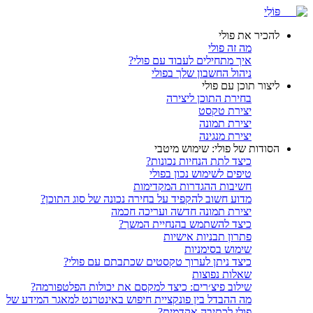
פּוֹלִי
להכיר את פולי
מה זה פולי
איך מתחילים לעבוד עם פולי?
ניהול החשבון שלך בפולי
ליצור תוכן עם פולי
בחירת התוכן ליצירה
יצירת טקסט
יצירת תמונה
יצירת מנגינה
הסודות של פולי: שימוש מיטבי
כיצד לתת הנחיות נכונות?
טיפים לשימוש נכון בפולי
חשיבות ההגדרות המקדימות
מדוע חשוב להקפיד על בחירה נכונה של סוג התוכן?
יצירת תמונה חדשה ועריכה חכמה
כיצד להשתמש בהנחיית המשך?
פתרון תבניות אישיות
שימוש בסימניות
כיצד ניתן לערוך טקסטים שכתבתם עם פולי?
שאלות נפוצות
שילוב פיצ׳רים: כיצד למקסם את יכולות הפלטפורמה?
מה ההבדל בין פונקציית חיפוש באינטרנט למאגר המידע של
פולי לכתיבה אקדמית?